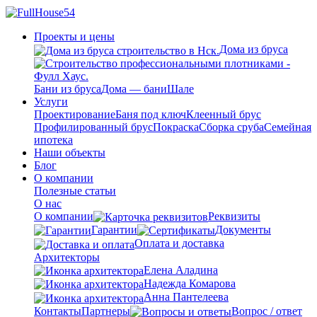
Проекты и цены
Дома из бруса
Бани из бруса
Дома — бани
Шале
Услуги
Проектирование
Баня под ключ
Клеенный брус
Профилированный брус
Покраска
Сборка сруба
Семейная
ипотека
Наши объекты
Блог
О компании
Полезные статьи
О нас
О компании
Реквизиты
Гарантии
Документы
Оплата и доставка
Архитекторы
Елена Аладина
Надежда Комарова
Анна Пантелеева
Контакты
Партнеры
Вопрос / ответ