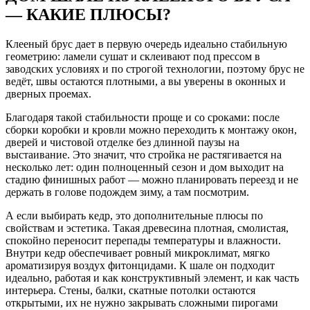
— КАКИЕ ПЛЮСЫ?
Клееный брус дает в первую очередь идеально стабильную
геометрию: ламели сушат и склеивают под прессом в
заводских условиях и по строгой технологии, поэтому брус не
ведёт, швы остаются плотными, а вы уверены в оконных и
дверных проемах.
Благодаря такой стабильности проще и со сроками: после
сборки коробки и кровли можно переходить к монтажу окон,
дверей и чистовой отделке без длинной паузы на
выстаивание. Это значит, что стройка не растягивается на
несколько лет: один полноценный сезон и дом выходит на
стадию финишных работ — можно планировать переезд и не
держать в голове подождем зиму, а там посмотрим.
А если выбирать кедр, это дополнительные плюсы по
свойствам и эстетика. Такая древесина плотная, смолистая,
спокойно переносит перепады температуры и влажности.
Внутри кедр обеспечивает ровный микроклимат, мягко
ароматизируя воздух фитонцидами. К шале он подходит
идеально, работая и как конструктивный элемент, и как часть
интерьера. Стены, балки, скатные потолки остаются
открытыми, их не нужно закрывать сложными пирогами