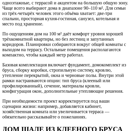
одноэтажные, с террасой и акцентом на большую общую зону.
Чаще всего выбирают дома в диапазоне 90–110 м². Для семьи
из трёх-четырёх человек этого объёма хватает: две-три
спальни, просторная кухня-гостиная, санузел, котельная и
место под хранение.
По ощущениям дом на 100 м² даёт комфорт уровня хорошей
трёхкомнатной квартиры, но без лестниц и запутанных
коридоров. Планировки собираются вокруг общей комнаты с
выходом на террасу. Остальные помещения располагаются
компактно, чтобы каждый метр работал.
Базовая комплектация включает фундамент, домокомплект из
бруса, сборку коробки, стропильную систему, кровлю,
утепление перекрытий, окна и черновые полы. Внутри этой
рамки настраиваются опции: тип бруса (клееный или
профилированный), сечение, материалы кровли,
конфигурация окон, дополнительные утепляющие решения.
При необходимости проект корректируется под ваши
сценарии жизни: например, добавляется кабинет,
хозяйственная комната или увеличивается терраса —
обязательно рассказывайте о пожеланиях.
ДОМ ШАЛЕ ИЗ КЛЕЕНОГО БРУСА