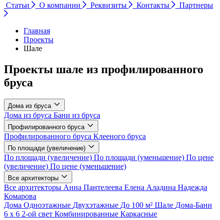
Статьи
О компании
Реквизиты
Контакты
Партнеры
Главная
Проекты
Шале
Проекты шале из профилированного
бруса
Дома из бруса
Дома из бруса
Бани из бруса
Профилированного бруса
Профилированного бруса
Клееного бруса
По площади (увеличение)
По площади (увеличение)
По площади (уменьшение)
По цене
(увеличение)
По цене (уменьшение)
Все архитекторы
Все архитекторы
Анна Пантелеева
Елена Аладина
Надежда
Комарова
Дома
Одноэтажные
Двухэтажные
До 100 м²
Шале
Дома-Бани
6 х 6
2-ой свет
Комбинированные
Каркасные