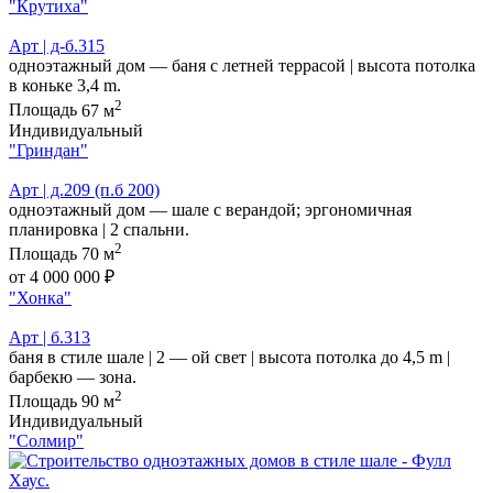
"Крутиха"
Арт | д-б.315
одноэтажный дом — баня с летней террасой | высота потолка
в коньке 3,4 m.
2
Площадь
67 м
Индивидуальный
"Гриндан"
Арт | д.209 (п.б 200)
одноэтажный дом — шале с верандой; эргономичная
планировка | 2 спальни.
2
Площадь
70 м
от 4 000 000 ₽
"Хонка"
Арт | б.313
баня в стиле шале | 2 — ой свет | высота потолка до 4,5 m |
барбекю — зона.
2
Площадь
90 м
Индивидуальный
"Солмир"