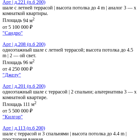
Арт | д.221 (п.б 200)
шале с летней террасой | высота потолка до 4 m | аналог 3 — х
комнаткой квартиры.
2
Площадь
94 м
от 5 100 000 ₽
"Сандро"
Арт | д.208 (п.б 200)
одноэтажный шале с летней террасой; высота потолка до 4.5
m | 2 — ой свет.
2
Площадь
96 м
от 4 250 000 ₽
"Джелу"
Арт | д.201 (п.б 200)
одноэтажный шале с террасой | 2 спальни; альтернатива 3 — х
комнатной квартире.
2
Площадь
111 м
от 5 500 000 ₽
"Килгор"
Арт | д.113 (п.б 200)
шале с террасой и 3 спальнями | высота потолка до 4.4 m |
просторная ванная.