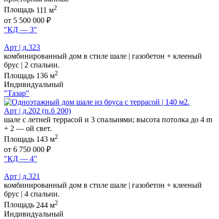
2
Площадь
111 м
от 5 500 000 ₽
"КД — 3"
Арт | д.323
комбинированный дом в стиле шале | газобетон + клееный
брус | 2 спальни.
2
Площадь
136 м
Индивидуальный
"Тазар"
Арт | д.202 (п.б 200)
шале с летней террасой и 3 спальнями; высота потолка до 4 m
+ 2 — ой свет.
2
Площадь
143 м
от 6 750 000 ₽
"КД — 4"
Арт | д.321
комбинированный дом в стиле шале | газобетон + клееный
брус | 4 спальни.
2
Площадь
244 м
Индивидуальный