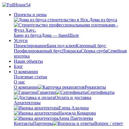
Проекты и цены
Дома из бруса
Бани из бруса
Дома — бани
Шале
Услуги
Проектирование
Баня под ключ
Клеенный брус
Профилированный брус
Покраска
Сборка сруба
Семейная
ипотека
Наши объекты
Блог
О компании
Полезные статьи
О нас
О компании
Реквизиты
Гарантии
Сертификаты
Оплата и доставка
Архитекторы
Елена Аладина
Надежда Комарова
Анна Пантелеева
Контакты
Партнеры
Вопрос / ответ