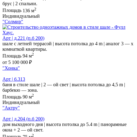
брус | 2 спальни.
2
Площадь
136 м
Индивидуальный
"Солмир"
Арт | д.221 (п.б 200)
шале с летней террасой | высота потолка до 4 m | аналог 3 — х
комнаткой квартиры.
2
Площадь
94 м
от 5 100 000 ₽
"Хонка"
Арт | б.313
баня в стиле шале | 2 — ой свет | высота потолка до 4,5 m |
барбекю — зона.
2
Площадь
90 м
Индивидуальный
"Актру"
Арт | д.204 (п.б 200)
дом выходного дня | высота потолка до 5.4 m | панорамные
окна + 2 — ой свет.
2
Площадь
75 м