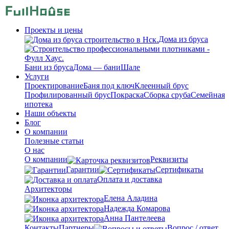
Проекты и цены
Дома из бруса
Бани из бруса
Дома — бани
Шале
Услуги
Проектирование
Баня под ключ
Клеенный брус
Профилированный брус
Покраска
Сборка сруба
Семейная
ипотека
Наши объекты
Блог
О компании
Полезные статьи
О нас
О компании
Реквизиты
Гарантии
Сертификаты
Оплата и доставка
Архитекторы
Елена Аладина
Надежда Комарова
Анна Пантелеева
Контакты
Партнеры
Вопрос / ответ