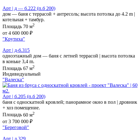
Арт | д — б.222 (п.б 200)
дом — баня с террасой + антресоль; высота потолка до 4.2 m |
котельная + тамбур.
2
Площадь
70 м
от 4 600 000 ₽
"Крутиха"
Арт | д-б.315
одноэтажный дом — баня с летней террасой | высота потолка
в коньке 3,4 m.
2
Площадь
67 м
Индивидуальный
"Валеска"
Арт | б.205 (п.б 200)
баня с односкатной кровлей; панорамное окно в пол | дровник
+ хоз помещение.
2
Площадь
60 м
от 3 700 000 ₽
"Береговой"
Арт | д.329