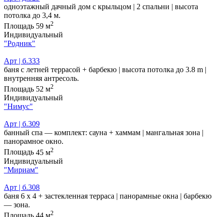
одноэтажный дачный дом с крыльцом | 2 спальни | высота
потолка до 3,4 м.
2
Площадь
59 м
Индивидуальный
"Родник"
Арт | б.333
баня с летней террасой + барбекю | высота потолка до 3.8 m |
внутренняя антресоль.
2
Площадь
52 м
Индивидуальный
"Нимус"
Арт | б.309
банный спа — комплект: сауна + хаммам | мангальная зона |
панорамное окно.
2
Площадь
45 м
Индивидуальный
"Мириам"
Арт | б.308
баня 6 х 4 + застекленная терраса | панорамные окна | барбекю
— зона.
2
Площадь
44 м