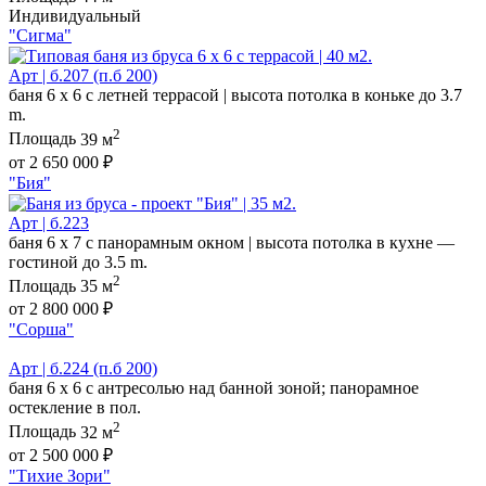
Индивидуальный
"Сигма"
Арт | б.207 (п.б 200)
баня 6 х 6 с летней террасой | высота потолка в коньке до 3.7
m.
2
Площадь
39 м
от 2 650 000 ₽
"Бия"
Арт | б.223
баня 6 х 7 с панорамным окном | высота потолка в кухне —
гостиной до 3.5 m.
2
Площадь
35 м
от 2 800 000 ₽
"Сорша"
Арт | б.224 (п.б 200)
баня 6 х 6 с антресолью над банной зоной; панорамное
остекление в пол.
2
Площадь
32 м
от 2 500 000 ₽
"Тихие Зори"