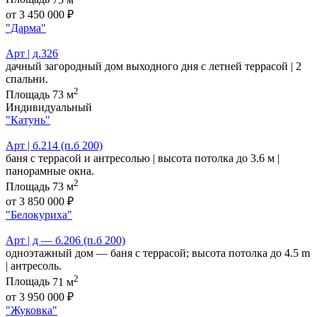
от 3 450 000 ₽
"Дарма"
Арт | д.326
дачный загородный дом выходного дня с летней террасой | 2
спальни.
2
Площадь
73 м
Индивидуальный
"Катунь"
Арт | б.214 (п.б 200)
баня с террасой и антресолью | высота потолка до 3.6 м |
панорамные окна.
2
Площадь
73 м
от 3 850 000 ₽
"Белокуриха"
Арт | д — б.206 (п.б 200)
одноэтажный дом — баня с террасой; высота потолка до 4.5 m
| антресоль.
2
Площадь
71 м
от 3 950 000 ₽
"Жуковка"