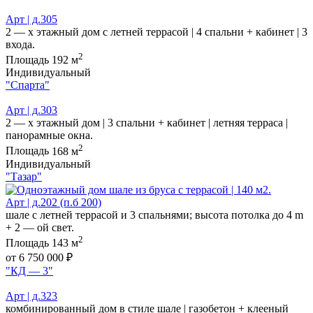
Арт | д.305
2 — х этажный дом с летней террасой | 4 спальни + кабинет | 3
входа.
2
Площадь
192 м
Индивидуальный
"Спарта"
Арт | д.303
2 — х этажный дом | 3 спальни + кабинет | летняя терраса |
панорамные окна.
2
Площадь
168 м
Индивидуальный
"Тазар"
Арт | д.202 (п.б 200)
шале с летней террасой и 3 спальнями; высота потолка до 4 m
+ 2 — ой свет.
2
Площадь
143 м
от 6 750 000 ₽
"КД — 3"
Арт | д.323
комбинированный дом в стиле шале | газобетон + клееный