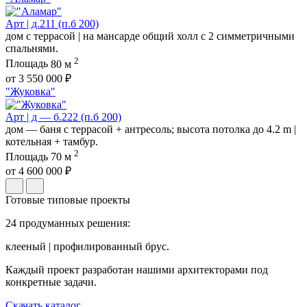
Арт | д.211 (п.б 200)
дом с террасой | на мансарде общий холл с 2 симметричными
спальнями.
2
Площадь
80 м
от 3 550 000 ₽
"Жуковка"
Арт | д — б.222 (п.б 200)
дом — баня с террасой + антресоль; высота потолка до 4.2 m |
котельная + тамбур.
2
Площадь
70 м
от 4 600 000 ₽
Готовые типовые проекты
24 продуманных решения:
клееный | профилированный брус.
Каждый проект разработан нашими архитекторами под
конкретные задачи.
Скачать каталог