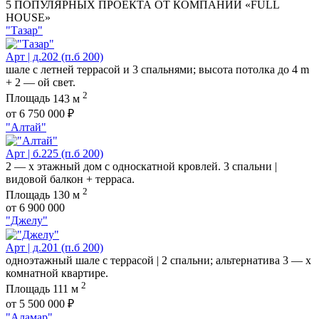
5 ПОПУЛЯРНЫХ ПРОЕКТА ОТ КОМПАНИИ «FULL
HOUSE»
"Тазар"
Арт | д.202 (п.б 200)
шале с летней террасой и 3 спальнями; высота потолка до 4 m
+ 2 — ой свет.
2
Площадь
143 м
от 6 750 000 ₽
"Алтай"
Арт | б.225 (п.б 200)
2 — х этажный дом с односкатной кровлей. 3 спальни |
видовой балкон + терраса.
2
Площадь
130 м
от 6 900 000
"Джелу"
Арт | д.201 (п.б 200)
одноэтажный шале с террасой | 2 спальни; альтернатива 3 — х
комнатной квартире.
2
Площадь
111 м
от 5 500 000 ₽
"Аламар"