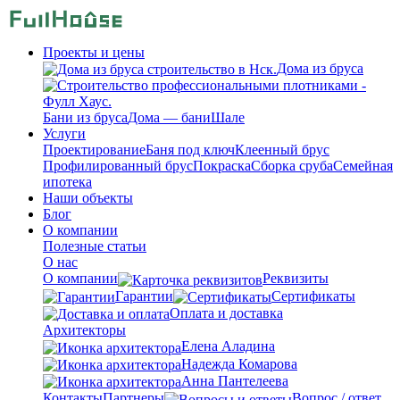
Проекты и цены
Дома из бруса
Бани из бруса
Дома — бани
Шале
Услуги
Проектирование
Баня под ключ
Клеенный брус
Профилированный брус
Покраска
Сборка сруба
Семейная
ипотека
Наши объекты
Блог
О компании
Полезные статьи
О нас
О компании
Реквизиты
Гарантии
Сертификаты
Оплата и доставка
Архитекторы
Елена Аладина
Надежда Комарова
Анна Пантелеева
Контакты
Партнеры
Вопрос / ответ