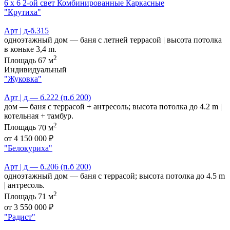
6 х 6
2-ой свет
Комбинированные
Каркасные
"Крутиха"
Арт | д-б.315
одноэтажный дом — баня с летней террасой | высота потолка
в коньке 3,4 m.
2
Площадь
67 м
Индивидуальный
"Жуковка"
Арт | д — б.222 (п.б 200)
дом — баня с террасой + антресоль; высота потолка до 4.2 m |
котельная + тамбур.
2
Площадь
70 м
от 4 150 000 ₽
"Белокуриха"
Арт | д — б.206 (п.б 200)
одноэтажный дом — баня с террасой; высота потолка до 4.5 m
| антресоль.
2
Площадь
71 м
от 3 550 000 ₽
"Радист"