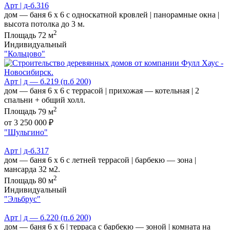
Арт | д-б.316
дом — баня 6 х 6 с односкатной кровлей | панорамные окна |
высота потолка до 3 м.
2
Площадь
72 м
Индивидуальный
"Кольцово"
Арт | д — б.219 (п.б 200)
дом — баня 6 х 6 с террасой | прихожая — котельная | 2
спальни + общий холл.
2
Площадь
79 м
от 3 250 000 ₽
"Шульгино"
Арт | д-б.317
дом — баня 6 х 6 с летней террасой | барбекю — зона |
мансарда 32 м2.
2
Площадь
80 м
Индивидуальный
"Эльбрус"
Арт | д — б.220 (п.б 200)
дом — баня 6 х 6 | терраса с барбекю — зоной | комната на