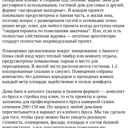
регулярного использования, гостевой дом для семьи и друзей,
формат «загородные выходные». В каждом проекте
изначально предусмотрена и банная часть, и жилая зона,
поэтому вопрос с размещением гостей и ночевками точно
решен везде, плюс для любого проекта всегда доступна опция
“скорректировать по пожеланиям заказчика”. Или, если есть
полностью собственная задумка — штатные архитекторы
создадут полностью индивидуальный проект.
Планировки организованы вокруг зонирования: у банного
блока свой вход через теплый тамбур или комнату отдыха,
предусмотрены помывочная, парная и место для
переодевания. В жилой части располагаются гостиная, 1-2
изолированные спальни и санузел. Помещения собраны
компактно, без длинных коридоров и проходных комнат,
каждый метр площади задействован в пользу комфорта.
Дома бани в каталоге указаны в базовом формате — комплект
из бруса и стройка под ключ, то есть проекты и цены
заложены для профилированного бруса камерной сушки
сечением 200×150 мм. По запросу любой дом‑баня
пересчитывается в вариант из клеёного бруса. Мы так сделали
для того, чтобы сразу можно было увидеть реальную
стоимость, планировки, фасады, площади и состав базовой
комплектации, а все дополнительные пожелания мы