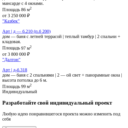
мансарде c 4 окнами.
2
Площадь
86 м
от 3 250 000 ₽
"Казбек"
Арт | д — б.210 (п.б 200)
дом — баня с летней террасой | теплый тамбур | 2 спальни +
кладовая.
2
Площадь
97 м
от 3 800 000 ₽
"Далтон"
Арт | д-б.318
дом — баня с 2 спальнями | 2 — ой свет + панорамные окна |
высота потолка до 6 м.
2
Площадь
99 м
Индивидуальный
Разработайте свой индивидуальный проект
Любую идею понравившегося проекта можно изменить под
себя