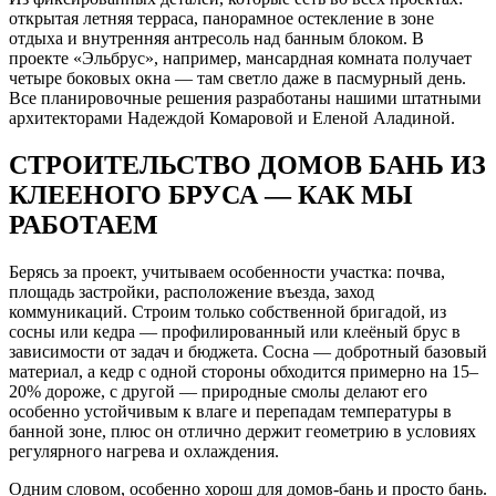
открытая летняя терраса, панорамное остекление в зоне
отдыха и внутренняя антресоль над банным блоком. В
проекте «Эльбрус», например, мансардная комната получает
четыре боковых окна — там светло даже в пасмурный день.
Все планировочные решения разработаны нашими штатными
архитекторами Надеждой Комаровой и Еленой Аладиной.
СТРОИТЕЛЬСТВО ДОМОВ БАНЬ ИЗ
КЛЕЕНОГО БРУСА — КАК МЫ
РАБОТАЕМ
Берясь за проект, учитываем особенности участка: почва,
площадь застройки, расположение въезда, заход
коммуникаций. Строим только собственной бригадой, из
сосны или кедра — профилированный или клеёный брус в
зависимости от задач и бюджета. Сосна — добротный базовый
материал, а кедр с одной стороны обходится примерно на 15–
20% дороже, с другой — природные смолы делают его
особенно устойчивым к влаге и перепадам температуры в
банной зоне, плюс он отлично держит геометрию в условиях
регулярного нагрева и охлаждения.
Одним словом, особенно хорош для домов‑бань и просто бань.