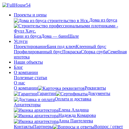
Проекты и цены
Дома из бруса
Бани из бруса
Дома — бани
Шале
Услуги
Проектирование
Баня под ключ
Клеенный брус
Профилированный брус
Покраска
Сборка сруба
Семейная
ипотека
Наши объекты
Блог
О компании
Полезные статьи
О нас
О компании
Реквизиты
Гарантии
Документы
Оплата и доставка
Архитекторы
Елена Аладина
Надежда Комарова
Анна Пантелеева
Контакты
Партнеры
Вопрос / ответ