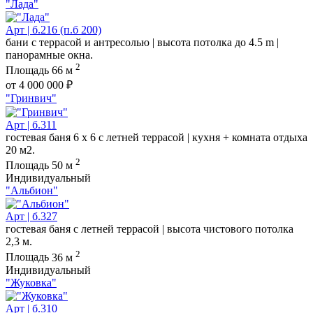
"Лада"
Арт | б.216 (п.б 200)
бани с террасой и антресолью | высота потолка до 4.5 m |
панорамные окна.
2
Площадь
66 м
от 4 000 000 ₽
"Гринвич"
Арт | б.311
гостевая баня 6 х 6 с летней террасой | кухня + комната отдыха
20 м2.
2
Площадь
50 м
Индивидуальный
"Альбион"
Арт | б.327
гостевая баня с летней террасой | высота чистового потолка
2,3 м.
2
Площадь
36 м
Индивидуальный
"Жуковка"
Арт | б.310