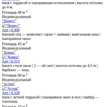
баня с террасой и панорамным остеклением | высота потолка
до 4 м.
2
Площадь
48 м
Индивидуальный
"Нимус"
Арт | б.309
банный спа — комплект: сауна + хаммам | мангальная зона |
панорамное окно.
2
Площадь
45 м
Индивидуальный
"Хонка"
Арт | б.313
баня в стиле шале | 2 — ой свет | высота потолка до 4,5 m |
барбекю — зона.
2
Площадь
90 м
Индивидуальный
"Астра"
Арт | б.328
баня с летней террасой | панорамное окно в пол | тамбур —
топочная.
2
Площадь
42 м