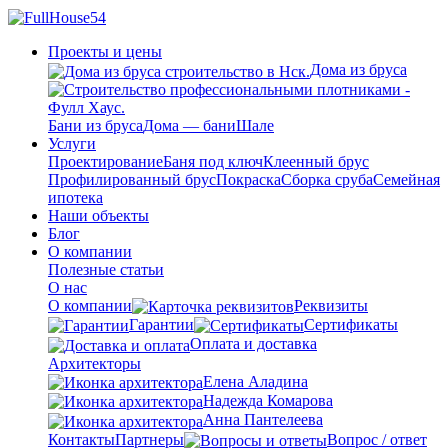
Проекты и цены
Дома из бруса
Бани из бруса
Дома — бани
Шале
Услуги
Проектирование
Баня под ключ
Клеенный брус
Профилированный брус
Покраска
Сборка сруба
Семейная
ипотека
Наши объекты
Блог
О компании
Полезные статьи
О нас
О компании
Реквизиты
Гарантии
Сертификаты
Оплата и доставка
Архитекторы
Елена Аладина
Надежда Комарова
Анна Пантелеева
Контакты
Партнеры
Вопрос / ответ