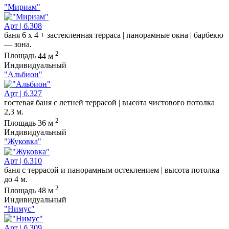
"Мириам"
Арт | б.308
баня 6 х 4 + застекленная терраса | панорамные окна | барбекю
— зона.
2
Площадь
44 м
Индивидуальный
"Альбион"
Арт | б.327
гостевая баня с летней террасой | высота чистового потолка
2,3 м.
2
Площадь
36 м
Индивидуальный
"Жуковка"
Арт | б.310
баня с террасой и панорамным остеклением | высота потолка
до 4 м.
2
Площадь
48 м
Индивидуальный
"Нимус"
Арт | б.309