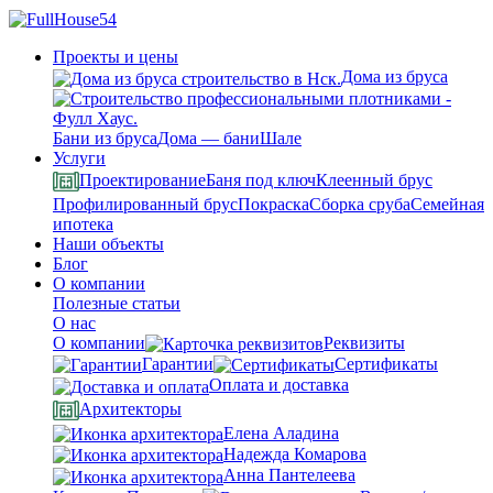
Проекты и цены
Дома из бруса
Бани из бруса
Дома — бани
Шале
Услуги
Проектирование
Баня под ключ
Клеенный брус
Профилированный брус
Покраска
Сборка сруба
Семейная
ипотека
Наши объекты
Блог
О компании
Полезные статьи
О нас
О компании
Реквизиты
Гарантии
Сертификаты
Оплата и доставка
Архитекторы
Елена Аладина
Надежда Комарова
Анна Пантелеева