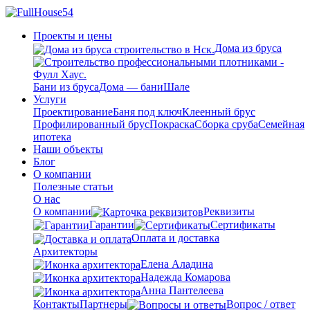
Проекты и цены
Дома из бруса
Бани из бруса
Дома — бани
Шале
Услуги
Проектирование
Баня под ключ
Клеенный брус
Профилированный брус
Покраска
Сборка сруба
Семейная
ипотека
Наши объекты
Блог
О компании
Полезные статьи
О нас
О компании
Реквизиты
Гарантии
Сертификаты
Оплата и доставка
Архитекторы
Елена Аладина
Надежда Комарова
Анна Пантелеева
Контакты
Партнеры
Вопрос / ответ