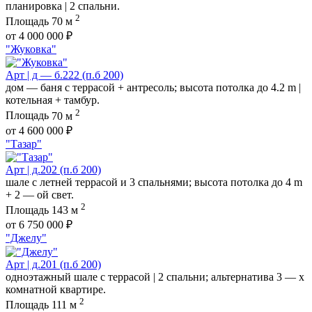
планировка | 2 спальни.
2
Площадь
70 м
от 4 000 000 ₽
"Жуковка"
Арт | д — б.222 (п.б 200)
дом — баня с террасой + антресоль; высота потолка до 4.2 m |
котельная + тамбур.
2
Площадь
70 м
от 4 600 000 ₽
"Тазар"
Арт | д.202 (п.б 200)
шале с летней террасой и 3 спальнями; высота потолка до 4 m
+ 2 — ой свет.
2
Площадь
143 м
от 6 750 000 ₽
"Джелу"
Арт | д.201 (п.б 200)
одноэтажный шале с террасой | 2 спальни; альтернатива 3 — х
комнатной квартире.
2
Площадь
111 м